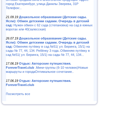
город Екатеринбург, улица Данилы Зверева, 31Р
Телефон:..
21.09.19
Дошкольное образование (Детские сады.
Ясли): Обмен детскими садами. Очередь в детский
сад:
Нужен обмен с 62 сада (степановка) на сад в южных
воротах или 40(залесская)
26.07.19
Дошкольное образование (Детские сады.
Ясли): Обмен детскими садами. Очередь в детский
сад:
Обменяю путёвку в сад №51( ул. Беринга, 15/1) на
сады № 77, 44, 134. Ребёнку 3 года..Обменяю путёвку в
сад №51( ул. Беринга, 15/1) на сады № 77, 44, 134...
17.06.19
Отдых: Авторские путешествия.
ForeverTravel.club
.Мини-группы (6-10 человек)Новые
маршруты и городаОптимальное сочетание..
17.06.19
Отдых: Авторские путешествия.
ForeverTravel.club
Посмотреть все