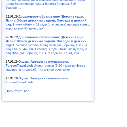
город Екатеринбург, улица Данилы Зверева, 31Р
Телефон:..
21.09.19
Дошкольное образование (Детские сады.
Ясли): Обмен детскими садами. Очередь в детский
сад:
Нужен обмен с 62 сада (степановка) на сад в южных
воротах или 40(залесская)
26.07.19
Дошкольное образование (Детские сады.
Ясли): Обмен детскими садами. Очередь в детский
сад:
Обменяю путёвку в сад №51( ул. Беринга, 15/1) на
сады № 77, 44, 134. Ребёнку 3 года..Обменяю путёвку в
сад №51( ул. Беринга, 15/1) на сады № 77, 44, 134...
17.06.19
Отдых: Авторские путешествия.
ForeverTravel.club
.Мини-группы (6-10 человек)Новые
маршруты и городаОптимальное сочетание..
17.06.19
Отдых: Авторские путешествия.
ForeverTravel.club
Посмотреть все