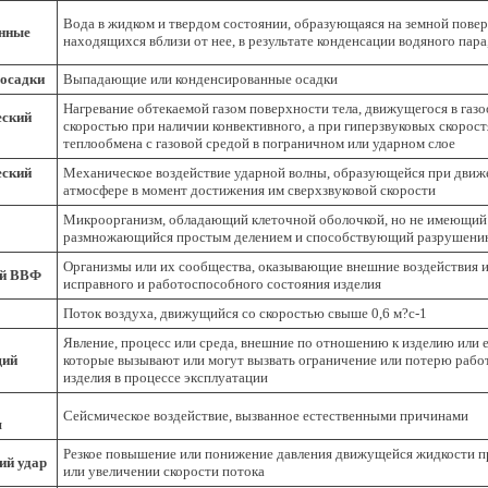
Вода в жидком и твердом состоянии, образующаяся на земной повер
нные
находящихся вблизи от нее, в результате конденсации водяного пара
осадки
Выпадающие или конденсированные осадки
Нагревание обтекаемой газом поверхности тела, движущегося в газ
еский
скоростью при наличии конвективного, а при гиперзвуковых скорос
теплообмена с газовой средой в пограничном или ударном слое
еский
Механическое воздействие ударной волны, образующейся при движе
атмосфере в момент достижения им сверхзвуковой скорости
Микроорганизм, обладающий клеточной оболочкой, но не имеющий 
размножающийся простым делением и способствующий разрушени
Организмы или их сообщества, оказывающие внешние воздействия
ий ВВФ
исправного и работоспособного состояния изделия
Поток воздуха, движущийся со скоростью свыше 0,6 м?с-1
Явление, процесс или среда, внешние по отношению к изделию или 
щий
которые вызывают или могут вызвать ограничение или потерю рабо
изделия в процессе эксплуатации
Сейсмическое воздействие, вызванное естественными причинами
я
Резкое повышение или понижение давления движущейся жидкости 
ий удар
или увеличении скорости потока