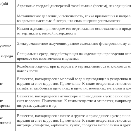
 (ий)
Аэрозоль с твердой дисперсной фазой пылью (песком), находящийс
е
Механическое давление, интенсивность, точка приложения и направ
во времени настолько быстро, что силы инерции учитываются
Наклон изделия, при котором его вертикальная ось отклонена в про
от вертикали к земной поверхности
Электромагнитное излучение, равное селективно фильтрованному с
учение
Специальная среда, воздействующая на изделие при проведении ко
я среда
процессе его изготовления в приемки
Колебание изделия, при котором его вертикальная ось отклоняется о
поверхности
Вещество, находящееся в морской воде и приводящее к ускорению 
нт
изделия за счет коррозии. Примечание. К таким веществам относятс
сульфаты, карбонаты щелочных и щелочноземельных металлов и др
Вещество, находящееся в атмосфере и приводящее к ускорению про
нт
счет коррозии. Примечание. К таким веществам относятся, например
среды
нитраты, сульфаты и т.д.
Вещество, находящееся в почве и грунте и приводящее к ускорени
нт
изделия за счет коррозии. Примечание. К таким веществам относятс
нтовой
нитриды, сульфаты, карбонаты, гумус, продукта метаболизма и друг