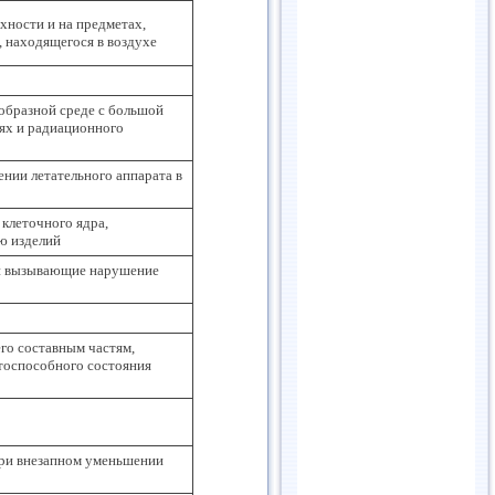
хности и на предметах,
, находящегося в воздухе
ообразной среде с большой
тях и радиационного
нии летательного аппарата в
клеточного ядра,
ю изделий
 и вызывающие нарушение
его составным частям,
тоспособного состояния
при внезапном уменьшении