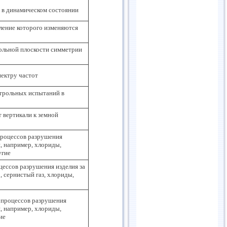
я в динамическом состоянии
ление которого изменяются
дольной плоскости симметрии
пектру частот
нтрольных испытаний в
т вертикали к земной
процессов разрушения
я, например, хлориды,
угие
цессов разрушения изделия за
, сернистый газ, хлориды,
ю процессов разрушения
я, например, хлориды,
ие