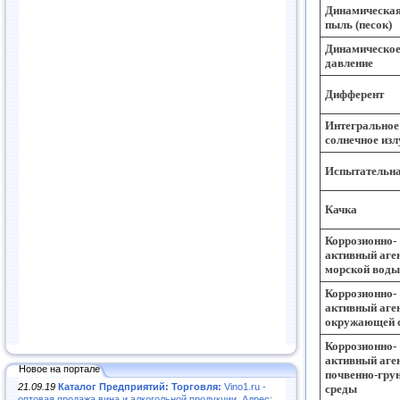
Динамическая
пыль (песок)
Динамическо
давление
Дифферент
Интегральное
солнечное изл
Испытательна
Качка
Коррозионно-
активный аге
морской воды
Коррозионно-
активный аге
окружающей 
Коррозионно-
активный аге
Новое на портале
почвенно-гру
21.09.19
Каталог Предприятий: Торговля:
Vino1.ru -
среды
оптовая продажа вина и алкогольной продукции. Адрес: