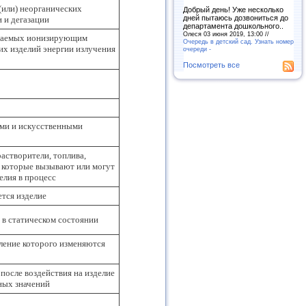
(или) неорганических
Добрый день! Уже несколько
дней пытаюсь дозвониться до
 и дегазации
департамента дошкольного..
Олеся 03 июня 2019, 13:00 //
учаемых ионизирующим
Очередь в детский сад. Узнать номер
их изделий энергии излучения
очереди -
Посмотреть все
ыми и искусственными
растворители, топлива,
, которые вызывают или могут
елия в процесс
ется изделие
 в статическом состоянии
ление которого изменяются
после воздействия на изделие
ных значений