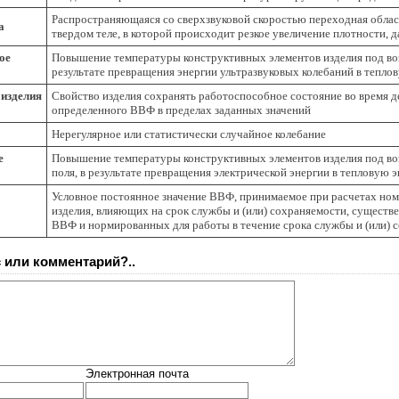
Распространяющаяся со сверхзвуковой скоростью переходная область
а
твердом теле, в которой происходит резкое увеличение плотности, д
ое
Повышение температуры конструктивных элементов изделия под воз
результате превращения энергии ультразвуковых колебаний в тепло
 изделия
Свойство изделия сохранять работоспособное состояние во время д
определенного ВВФ в пределах заданных значений
Нерегулярное или статистически случайное колебание
е
Повышение температуры конструктивных элементов изделия под во
поля, в результате превращения электрической энергии в тепловую 
Условное постоянное значение ВВФ, принимаемое при расчетах но
изделия, влияющих на срок службы и (или) сохраняемости, существ
ВВФ и нормированных для работы в течение срока службы и (или) 
 или комментарий?..
Электронная почта