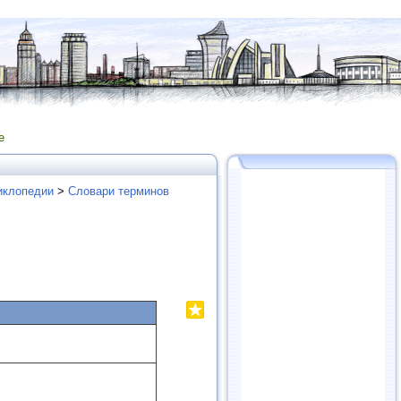
е
иклопедии
>
Словари терминов