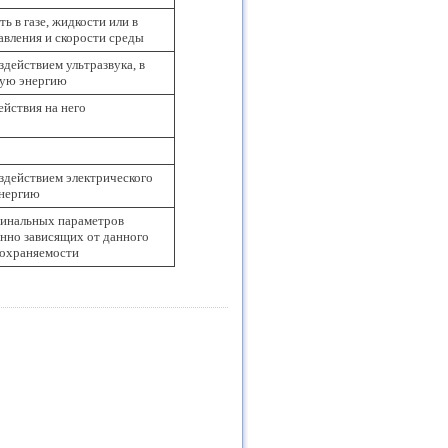
 в газе, жидкости или в
авления и скорости среды
действием ультразвука, в
вую энергию
ействия на него
здействием электрического
энергию
минальных параметров
енно зависящих от данного
сохраняемости