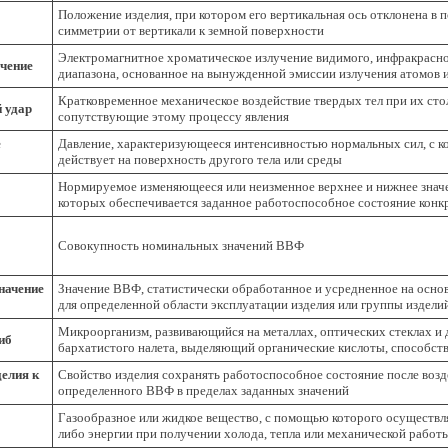
Положение изделия, при котором его вертикальная ось отклонена в 
симметрии от вертикали к земной поверхности
Электромагнитное хроматическое излучение видимого, инфракрасно
учение
диапазона, основанное на вынужденной эмиссии излучения атомов 
Кратковременное механическое воздействие твердых тел при их ст
 удар
сопутствующие этому процессу явления
е
Давление, характеризующееся интенсивностью нормальных сил, с ко
действует на поверхность другого тела или среды
Нормируемое изменяющееся или неизменное верхнее и нижнее знач
которых обеспечивается заданное работоспособное состояние конк
Совокупность номинальных значений ВВФ
начение
Значение ВВФ, статистически обработанное и усредненное на осн
для определенной области эксплуатации изделия или группы издели
Микроорганизм, развивающийся на металлах, оптических стеклах и 
иб
бархатистого налета, выделяющий органические кислоты, способс
делия к
Свойство изделия сохранять работоспособное состояние после возд
определенного ВВФ в пределах заданных значений
Газообразное или жидкое вещество, с помощью которого осуществля
либо энергии при получении холода, тепла или механической работ