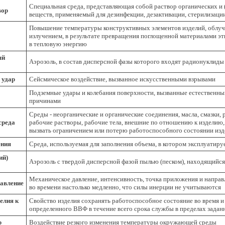
Специальная среда, представляющая собой раствор органических и 
вор
веществ, применяемый для дезинфекции, дезактивации, стерилизации
Повышение температуры конструктивных элементов изделий, обл
излучением, в результате превращения поглощенной материалами эт
в тепловую энергию
ый
Аэрозоль, в состав дисперсной фазы которого входят радионуклиды
 удар
Сейсмическое воздействие, вызванное искусственными взрывами
Подземные удары и колебания поверхности, вызванные естественн
причинами
Среды - неорганические и органические соединения, масла, смазки, 
среда
рабочие растворы, рабочие тела, внешние по отношению к изделию
вызвать ограничением или потерю работоспособного состоянии изд
ения
Среда, используемая для заполнения объема, в котором эксплуатиру
ий)
Аэрозоль с твердой дисперсной фазой пылью (песком), находящийся
Механическое давление, интенсивность, точка приложения и направ
давление
во времени настолько медленно, что силы инерции не учитываются
елия к
Свойство изделия сохранять работоспособное состояние во время и 
определенного ВВФ в течение всего срока службы в пределах задан
р
Воздействие резкого изменения температуры окружающей среды