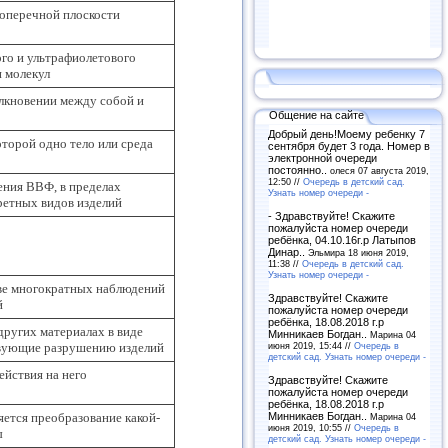
поперечной плоскости
го и ультрафиолетового
и молекул
олкновении между собой и
Общение на сайте
Добрый день!Моему ребенку 7
торой одно тело или среда
сентября будет 3 года. Номер в
электронной очереди
постоянно..
олеся 07 августа 2019,
12:50 //
Очередь в детский сад.
ения ВВФ, в пределах
Узнать номер очереди -
ретных видов изделий
- Здравствуйте! Скажите
пожалуйста номер очереди
ребёнка, 04.10.16г.р Латыпов
Динар..
Эльмира 18 июня 2019,
11:38 //
Очередь в детский сад.
Узнать номер очереди -
ове многократных наблюдений
Здравствуйте! Скажите
й
пожалуйста номер очереди
ребёнка, 18.08.2018 г.р
других материалах в виде
Минникаев Богдан..
Марина 04
твующие разрушению изделий
июня 2019, 15:44 //
Очередь в
детский сад. Узнать номер очереди -
ействия на него
Здравствуйте! Скажите
пожалуйста номер очереди
ребёнка, 18.08.2018 г.р
ется преобразование какой-
Минникаев Богдан..
Марина 04
июня 2019, 10:55 //
Очередь в
ы
детский сад. Узнать номер очереди -