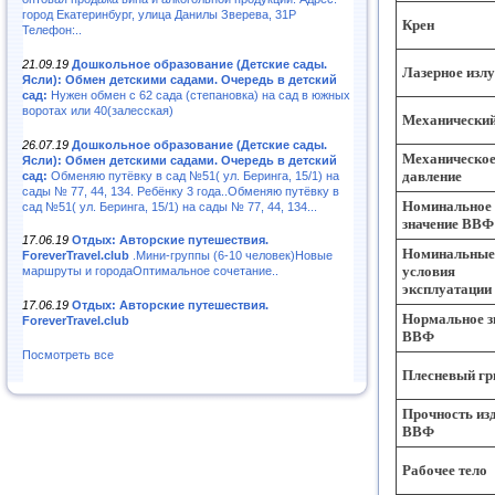
город Екатеринбург, улица Данилы Зверева, 31Р
Крен
Телефон:..
21.09.19
Дошкольное образование (Детские сады.
Лазерное изл
Ясли): Обмен детскими садами. Очередь в детский
сад:
Нужен обмен с 62 сада (степановка) на сад в южных
воротах или 40(залесская)
Механический
26.07.19
Дошкольное образование (Детские сады.
Механическо
Ясли): Обмен детскими садами. Очередь в детский
давление
сад:
Обменяю путёвку в сад №51( ул. Беринга, 15/1) на
сады № 77, 44, 134. Ребёнку 3 года..Обменяю путёвку в
Номинальное
сад №51( ул. Беринга, 15/1) на сады № 77, 44, 134...
значение ВВФ
17.06.19
Отдых: Авторские путешествия.
Номинальные
ForeverTravel.club
.Мини-группы (6-10 человек)Новые
условия
маршруты и городаОптимальное сочетание..
эксплуатации
17.06.19
Отдых: Авторские путешествия.
Нормальное з
ForeverTravel.club
ВВФ
Посмотреть все
Плесневый гр
Прочность из
ВВФ
Рабочее тело