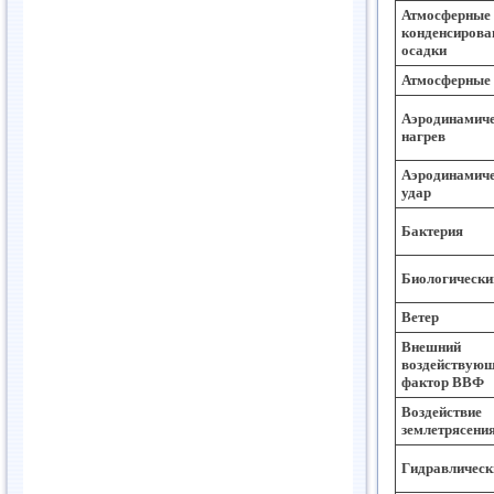
Атмосферные
конденсирова
осадки
Атмосферные 
Аэродинамич
нагрев
Аэродинамич
удар
Бактерия
Биологическ
Ветер
Внешний
воздействую
фактор ВВФ
Воздействие
землетрясени
Гидравлическ