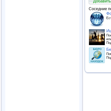
Добавить
Соседние п
Ф
Ес
Ищ
По
ил
По
Бю
По
По