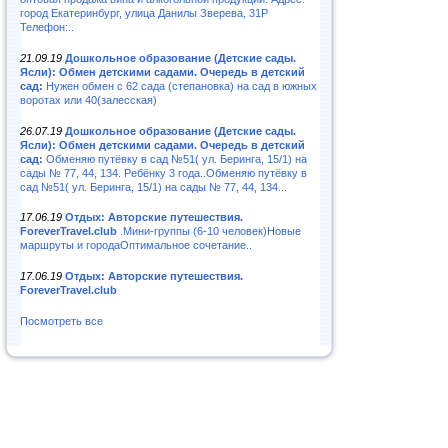
город Екатеринбург, улица Данилы Зверева, 31Р
Телефон:..
21.09.19
Дошкольное образование (Детские сады.
Ясли): Обмен детскими садами. Очередь в детский
сад:
Нужен обмен с 62 сада (степановка) на сад в южных
воротах или 40(залесская)
26.07.19
Дошкольное образование (Детские сады.
Ясли): Обмен детскими садами. Очередь в детский
сад:
Обменяю путёвку в сад №51( ул. Беринга, 15/1) на
сады № 77, 44, 134. Ребёнку 3 года..Обменяю путёвку в
сад №51( ул. Беринга, 15/1) на сады № 77, 44, 134...
17.06.19
Отдых: Авторские путешествия.
ForeverTravel.club
.Мини-группы (6-10 человек)Новые
маршруты и городаОптимальное сочетание..
17.06.19
Отдых: Авторские путешествия.
ForeverTravel.club
Посмотреть все