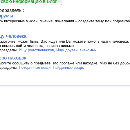
 свою информацию в Блог
одразделы:
орумы
ть интересные мысли, мнения, пожелания – создайте тему или поделит
у человека
смотрите, может быть, Вас ищут или Вы можете помочь найти человека.
и помочь найти человека, написав письмо.
...
дразделы:
Ищу родственников
,
Ищу друзей, знакомых
.
ро находок
могите сообщить о предмете, его пропаже или находке. Мир не без добр
дразделы:
Потерянные вещи
,
Найденные вещи
.