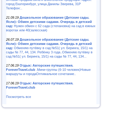
город Екатеринбург, улица Данилы Зверева, 31Р
Телефон:..
21.09.19
Дошкольное образование (Детские сады.
Ясли): Обмен детскими садами. Очередь в детский
сад:
Нужен обмен с 62 сада (степановка) на сад в южных
воротах или 40(залесская)
26.07.19
Дошкольное образование (Детские сады.
Ясли): Обмен детскими садами. Очередь в детский
сад:
Обменяю путёвку в сад №51( ул. Беринга, 15/1) на
сады № 77, 44, 134. Ребёнку 3 года..Обменяю путёвку в
сад №51( ул. Беринга, 15/1) на сады № 77, 44, 134...
17.06.19
Отдых: Авторские путешествия.
ForeverTravel.club
.Мини-группы (6-10 человек)Новые
маршруты и городаОптимальное сочетание..
17.06.19
Отдых: Авторские путешествия.
ForeverTravel.club
Посмотреть все