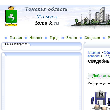
Главная
Новости
Город
Бизнес
Общество
Р
Поиск на портале...
Главная
>
Общ
товаров
>
Сва
Свадебны
Добавить
Информации по