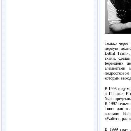
Только через
первую полно
Lethal Trash»
ткани, сделав
Берендонк де
элементами, 
подростковом
которым выход
В 1995 году м
в Париже. Ег
было представ
В 1997 седьмо
Tour» для зн
восьмом Вал
«Walter», рас
В 1999 году 