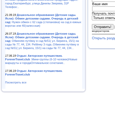
город Екатеринбург, улица Данилы Зверева, 31Р
Ваше имя
Телефон:..
Получать почт
21.09.19
Дошкольное образование (Детские сады.
Ясли): Обмен детскими садами. Очередь в детский
сад:
Нужен обмен с 62 сада (степановка) на сад в южных
воротах или 40(залесская)
модератором.
26.07.19
Дошкольное образование (Детские сады.
Ясли): Обмен детскими садами. Очередь в детский
Открыть разд
сад:
Обменяю путёвку в сад №51( ул. Беринга, 15/1) на
сады № 77, 44, 134. Ребёнку 3 года..Обменяю путёвку в
сад №51( ул. Беринга, 15/1) на сады № 77, 44, 134...
17.06.19
Отдых: Авторские путешествия.
ForeverTravel.club
.Мини-группы (6-10 человек)Новые
маршруты и городаОптимальное сочетание..
17.06.19
Отдых: Авторские путешествия.
ForeverTravel.club
Посмотреть все