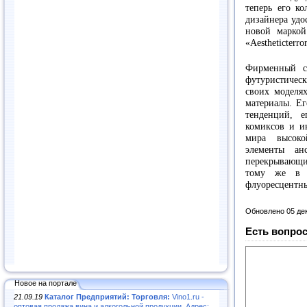
теперь его к
дизайнера удо
новой маркой
«Aestheticterror
Фирменный с
футуристическ
своих моделях
материалы. Ег
тенденций, 
комиксов и и
мира высоко
элементы ан
перекрывающи
тому же в е
флуоресцентны
Обновлено 05 де
Есть вопрос
Новое на портале
21.09.19
Каталог Предприятий: Торговля:
Vino1.ru -
оптовая продажа вина и алкогольной продукции. Адрес: