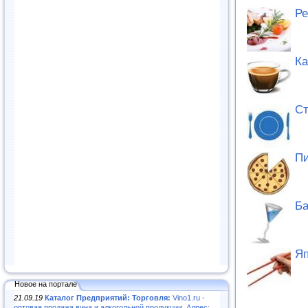
Ре
К
Ст
Пи
Б
Яп
Новое на портале
21.09.19
Каталог Предприятий: Торговля:
Vino1.ru -
оптовая продажа вина и алкогольной продукции. Адрес: