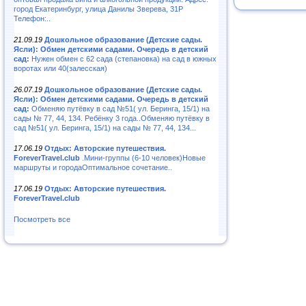
город Екатеринбург, улица Данилы Зверева, 31Р
Телефон:..
21.09.19
Дошкольное образование (Детские сады.
Ясли): Обмен детскими садами. Очередь в детский
сад:
Нужен обмен с 62 сада (степановка) на сад в южных
воротах или 40(залесская)
26.07.19
Дошкольное образование (Детские сады.
Ясли): Обмен детскими садами. Очередь в детский
сад:
Обменяю путёвку в сад №51( ул. Беринга, 15/1) на
сады № 77, 44, 134. Ребёнку 3 года..Обменяю путёвку в
сад №51( ул. Беринга, 15/1) на сады № 77, 44, 134...
17.06.19
Отдых: Авторские путешествия.
ForeverTravel.club
.Мини-группы (6-10 человек)Новые
маршруты и городаОптимальное сочетание..
17.06.19
Отдых: Авторские путешествия.
ForeverTravel.club
Посмотреть все