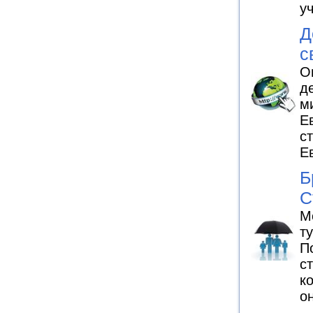
у
Д
с
О
д
м
Е
с
Е
Б
С
М
т
П
с
к
о