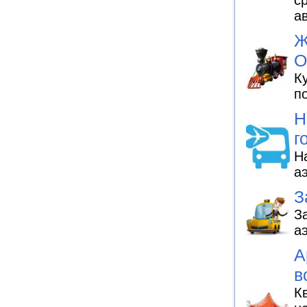
с
а
Ж
О
К
п
Н
г
Н
а
З
З
а
А
в
К