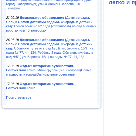
легко и 
город Екатеринбург, улица Данилы Зверева, 31Р
Телефон:..
21.09.19
Дошкольное образование (Детские сады.
Ясли): Обмен детскими садами. Очередь в детский
сад:
Нужен обмен с 62 сада (степановка) на сад в южных
воротах или 40(залесская)
26.07.19
Дошкольное образование (Детские сады.
Ясли): Обмен детскими садами. Очередь в детский
сад:
Обменяю путёвку в сад №51( ул. Беринга, 15/1) на
сады № 77, 44, 134. Ребёнку 3 года..Обменяю путёвку в
сад №51( ул. Беринга, 15/1) на сады № 77, 44, 134...
17.06.19
Отдых: Авторские путешествия.
ForeverTravel.club
.Мини-группы (6-10 человек)Новые
маршруты и городаОптимальное сочетание..
17.06.19
Отдых: Авторские путешествия.
ForeverTravel.club
Посмотреть все