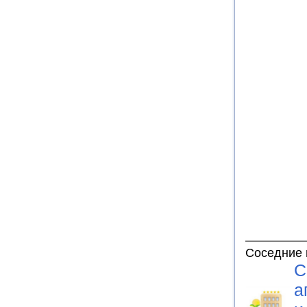
Соседние 
С
а