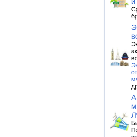
и
С
б
Э
в
Э
а
в
Э
о
м
д
А
м
Л
Б
П