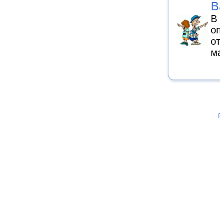
В
В
о
о
м