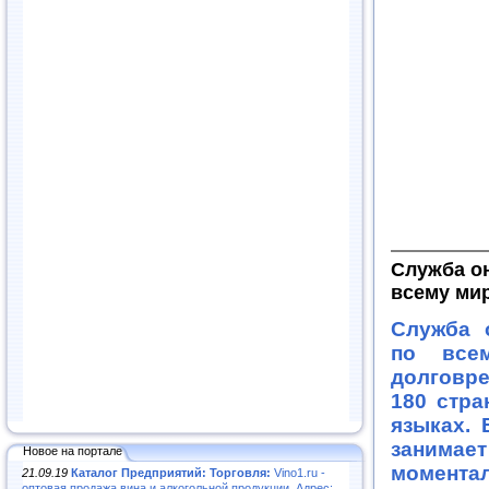
Служба о
всему ми
Служба 
по все
долговр
180 стра
языках. 
занимае
Новое на портале
моментал
21.09.19
Каталог Предприятий: Торговля:
Vino1.ru -
оптовая продажа вина и алкогольной продукции. Адрес: