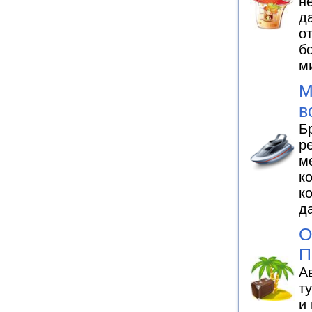
н
д
о
б
м
М
в
Б
р
м
к
к
д
О
П
А
т
и