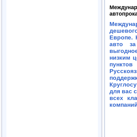
Междунар
автопрока
Междун
дешевог
Европе. 
авто за
выгодно
низким ц
пункто
Русскоя
поддер
Круглос
для вас 
всех кл
компаний