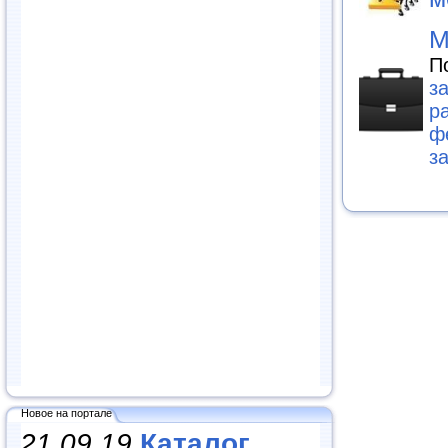
М
П
з
р
ф
з
Новое на портале
21.09.19
Каталог