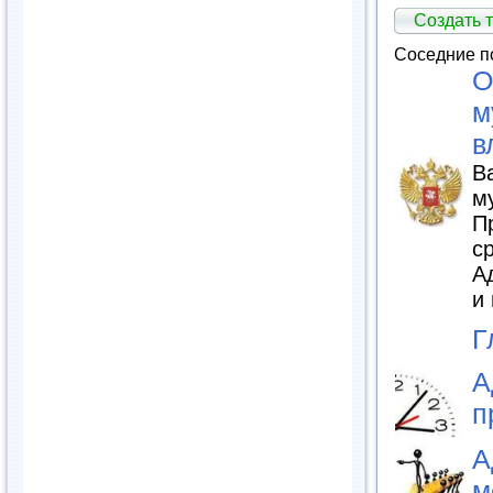
Создать т
Соседние п
О
м
в
В
м
П
с
А
и
Г
А
п
А
м