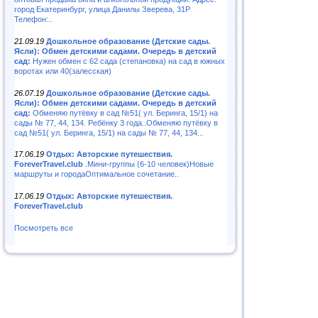
город Екатеринбург, улица Данилы Зверева, 31Р
Телефон:..
21.09.19
Дошкольное образование (Детские сады.
Ясли): Обмен детскими садами. Очередь в детский
сад:
Нужен обмен с 62 сада (степановка) на сад в южных
воротах или 40(залесская)
26.07.19
Дошкольное образование (Детские сады.
Ясли): Обмен детскими садами. Очередь в детский
сад:
Обменяю путёвку в сад №51( ул. Беринга, 15/1) на
сады № 77, 44, 134. Ребёнку 3 года..Обменяю путёвку в
сад №51( ул. Беринга, 15/1) на сады № 77, 44, 134...
17.06.19
Отдых: Авторские путешествия.
ForeverTravel.club
.Мини-группы (6-10 человек)Новые
маршруты и городаОптимальное сочетание..
17.06.19
Отдых: Авторские путешествия.
ForeverTravel.club
Посмотреть все