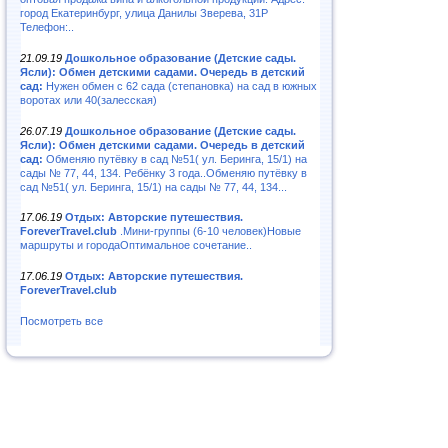
город Екатеринбург, улица Данилы Зверева, 31Р
Телефон:..
21.09.19
Дошкольное образование (Детские сады.
Ясли): Обмен детскими садами. Очередь в детский
сад:
Нужен обмен с 62 сада (степановка) на сад в южных
воротах или 40(залесская)
26.07.19
Дошкольное образование (Детские сады.
Ясли): Обмен детскими садами. Очередь в детский
сад:
Обменяю путёвку в сад №51( ул. Беринга, 15/1) на
сады № 77, 44, 134. Ребёнку 3 года..Обменяю путёвку в
сад №51( ул. Беринга, 15/1) на сады № 77, 44, 134...
17.06.19
Отдых: Авторские путешествия.
ForeverTravel.club
.Мини-группы (6-10 человек)Новые
маршруты и городаОптимальное сочетание..
17.06.19
Отдых: Авторские путешествия.
ForeverTravel.club
Посмотреть все