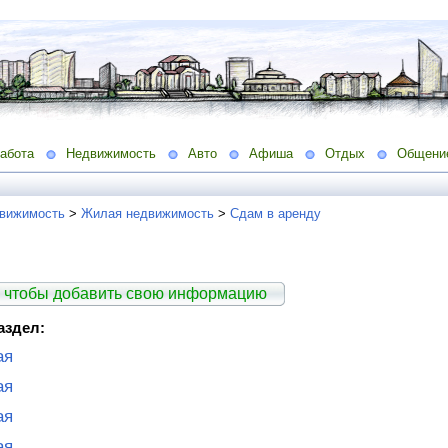
абота
Недвижимость
Авто
Афиша
Отдых
Общени
вижимость
>
Жилая недвижимость
>
Сдам в аренду
 чтобы добавить свою информацию
аздел:
ая
ая
ая
ая