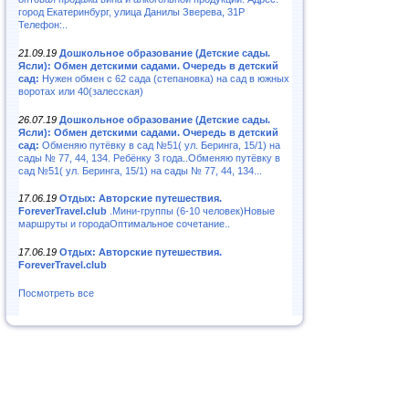
город Екатеринбург, улица Данилы Зверева, 31Р
Телефон:..
21.09.19
Дошкольное образование (Детские сады.
Ясли): Обмен детскими садами. Очередь в детский
сад:
Нужен обмен с 62 сада (степановка) на сад в южных
воротах или 40(залесская)
26.07.19
Дошкольное образование (Детские сады.
Ясли): Обмен детскими садами. Очередь в детский
сад:
Обменяю путёвку в сад №51( ул. Беринга, 15/1) на
сады № 77, 44, 134. Ребёнку 3 года..Обменяю путёвку в
сад №51( ул. Беринга, 15/1) на сады № 77, 44, 134...
17.06.19
Отдых: Авторские путешествия.
ForeverTravel.club
.Мини-группы (6-10 человек)Новые
маршруты и городаОптимальное сочетание..
17.06.19
Отдых: Авторские путешествия.
ForeverTravel.club
Посмотреть все