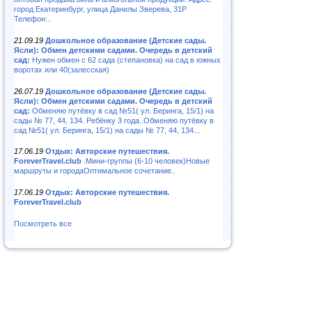
город Екатеринбург, улица Данилы Зверева, 31Р
Телефон:..
21.09.19
Дошкольное образование (Детские сады.
Ясли): Обмен детскими садами. Очередь в детский
сад:
Нужен обмен с 62 сада (степановка) на сад в южных
воротах или 40(залесская)
26.07.19
Дошкольное образование (Детские сады.
Ясли): Обмен детскими садами. Очередь в детский
сад:
Обменяю путёвку в сад №51( ул. Беринга, 15/1) на
сады № 77, 44, 134. Ребёнку 3 года..Обменяю путёвку в
сад №51( ул. Беринга, 15/1) на сады № 77, 44, 134...
17.06.19
Отдых: Авторские путешествия.
ForeverTravel.club
.Мини-группы (6-10 человек)Новые
маршруты и городаОптимальное сочетание..
17.06.19
Отдых: Авторские путешествия.
ForeverTravel.club
Посмотреть все