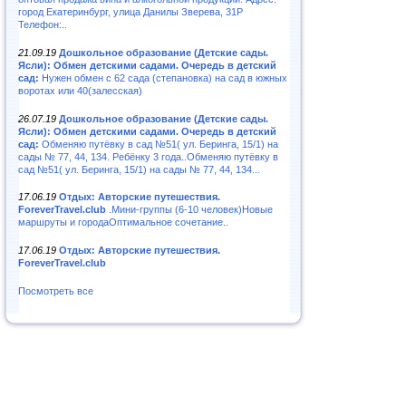
город Екатеринбург, улица Данилы Зверева, 31Р
Телефон:..
21.09.19
Дошкольное образование (Детские сады.
Ясли): Обмен детскими садами. Очередь в детский
сад:
Нужен обмен с 62 сада (степановка) на сад в южных
воротах или 40(залесская)
26.07.19
Дошкольное образование (Детские сады.
Ясли): Обмен детскими садами. Очередь в детский
сад:
Обменяю путёвку в сад №51( ул. Беринга, 15/1) на
сады № 77, 44, 134. Ребёнку 3 года..Обменяю путёвку в
сад №51( ул. Беринга, 15/1) на сады № 77, 44, 134...
17.06.19
Отдых: Авторские путешествия.
ForeverTravel.club
.Мини-группы (6-10 человек)Новые
маршруты и городаОптимальное сочетание..
17.06.19
Отдых: Авторские путешествия.
ForeverTravel.club
Посмотреть все