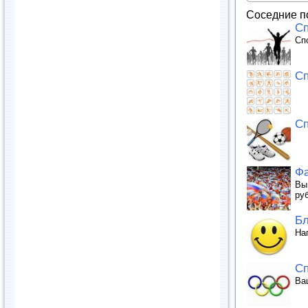
Соседние п
Сп
Сп
Сп
Сп
Фа
Вы
ру
Бл
На
Сп
Ва