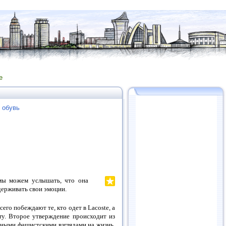
е
 обувь
 мы можем услышать, что она
сдерживать свои эмоции.
его побеждают те, кто одет в Lacoste, а
rry. Второе утверждение происходит из
ьными фашистскими взглядами на жизнь.