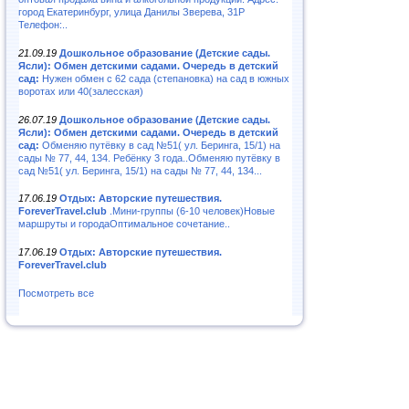
город Екатеринбург, улица Данилы Зверева, 31Р
Телефон:..
21.09.19
Дошкольное образование (Детские сады.
Ясли): Обмен детскими садами. Очередь в детский
сад:
Нужен обмен с 62 сада (степановка) на сад в южных
воротах или 40(залесская)
26.07.19
Дошкольное образование (Детские сады.
Ясли): Обмен детскими садами. Очередь в детский
сад:
Обменяю путёвку в сад №51( ул. Беринга, 15/1) на
сады № 77, 44, 134. Ребёнку 3 года..Обменяю путёвку в
сад №51( ул. Беринга, 15/1) на сады № 77, 44, 134...
17.06.19
Отдых: Авторские путешествия.
ForeverTravel.club
.Мини-группы (6-10 человек)Новые
маршруты и городаОптимальное сочетание..
17.06.19
Отдых: Авторские путешествия.
ForeverTravel.club
Посмотреть все