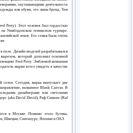
уевериями, окутывающими деятельность
 одежды или обуви, это лишь бренд. Тем
ed Perry). Этот человек был гордостью
м на Уимблдонском теннисном турнире.
нглийской земле. Его семья была очень
ве.
 в поло. Дизайн моделей разрабатывался
 вырезом, который дополнил основной
лекциях Fred Perry. Эмблемой компании
здатель марки хотел увидеть в качестве
й сезон. Сегодня, марка выпускает две
 направление, названное Blank Canvas. В
молодыми дизайнерами или светскими
дерс (aka David David), Раф Симонс (Raf
ится в Москве. Помимо этого бутика,
ии, Швеции, Сингапуре, Японии и ОАЭ.