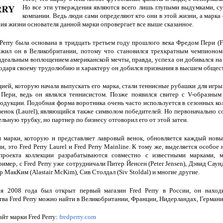
Но все эти утверждения являются всего лишь глупыми выдумками, с
компании. Ведь люди сами определяют кто они в этой жизни, а марка
рия жизни основателя данной марки опровергает все выше сказанное.
Perry была основана в тридцать третьем году прошлого века Фредом Пери (Fr
а жил он в Великобритании, потому что становился трехкратным чемпионо
деальным воплощением американской мечты, правда, успеха он добивался на а
годаря своему трудолюбию и характеру он добился признания в высшем общест
ией, которую начала выпускать его марка, стали теннисные рубашки для игры
Пери, ведь он являлся теннисистом. Позже появился свитер с V-образным
одукции. Подобная форма воротника очень часто используется в сезонных кол
венок (Laurel), являющийся также символом победителей. Но первоначально со
льную трубку, но партнер по бизнесу отговорил его от этой затеи.
 марки, которую и представляет лавровый венок, обновляется каждый новы
, это Fred Perry Laurel и Fred Perry Mainline. К тому же, выделяется особое
проекта коллекции разрабатываются совместно с известными марками, 
имер, с Fred Perry уже сотрудничали Питер Йенсен (Peter Jensen), Дэвид Саун
р МакКим (Alastair McKim), Сив Столдал (Siv Stoldal) и многие другие.
я 2008 года был открыт первый магазин Fred Perry в России, он наход
тва Fred Perry можно найти в Великобритании, Франции, Нидерландах, Герман
йт марки Fred Perry:
fredperry.com