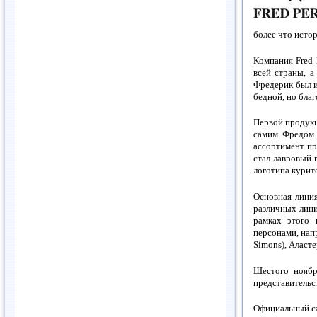
более что исто
Компания Fred 
всей страны, 
Фредерик был и
бедной, но бла
Первой продукц
самим Фредом 
ассортимент пр
стал лавровый 
логотипа курите
Основная линия
различных линии
рамках этого 
персонами, напр
Simons), Аласте
Шестого ноябр
представительс
Официальный са