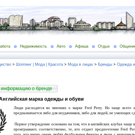
абота
Недвижимость
Авто
Афиша
Отдых
Общени
ество
>
Шоппинг | Мода | Красота
>
Мода в лицах
>
Бренды
>
Одежда и
 информацию о бренде
. Английская марка одежды и обуви
Люди расходятся во мнениях о марке Fred Perry. Но чаще всего
предназначается либо для неудачников, либо для людей, не умеющих 
Первое утверждение основано на том, что в английских клубах чаще вс
проигрывают, соответственно, те, кто отдает предпочтение Fred Pe
того, что марку очень любят футбольные фанаты и люди, с ненормал